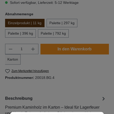
Sofort verfügbar, Lieferzeit: 5-12 Werktage
auswählen
Abnahmemenge
Einzelprodukt | 11 kg
Palette | 297 kg
Palette | 396 kg
Palette | 792 kg
Produkt Anzahl: Gib den gewünschten Wert e
In den Warenkorb
Karton
Zum Merkzettel hinzufügen
Produktnummer:
20018.BG.4
Beschreibung
Premium Kaminholz im Karton – Ideal für Lagerfeuer
und KaminFakten. Auf einen Blick.&nbsp;✔️ Hoher