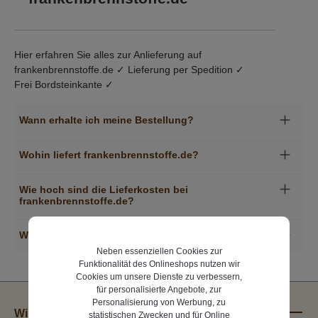
Hier erfahren Sie alles zur Anlieferung auf
frankenbrennstoffe.de ✓ Lieferung per Spedition ✓
Frei Bordsteinkante ✓
Wann erhalte ich meine Bestellung?
Wohin liefert frankenbrennstoffe.de?
Wie hoch sind die Lieferkosten bei
frankenbrennstoffe.de?
Wie erfolgt die Lieferung meiner Bestellung?
Neben essenziellen Cookies zur
Funktionalität des Onlineshops nutzen wir
Cookies um unsere Dienste zu verbessern,
für personalisierte Angebote, zur
Personalisierung von Werbung, zu
Wir liefern Wärme!
statistischen Zwecken und für Online