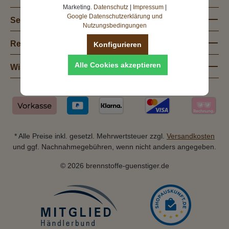
Marketing.
Datenschutz
|
Impressum
|
Google Datenschutzerklärung und
Service
Nutzungsbedingungen
Rechtliches
Konfigurieren
Alle Cookies akzeptieren
Wissenswertes
* Alle Preise inkl. gesetzl. Mehrwertsteuer zzgl.
Versandkosten
und ggf. Nachnahmegebühren, wenn nicht anders angegeben.
© 2026 brennstoffe-guenstiger.de